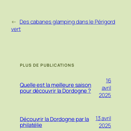
←
Des cabanes glamping dans le Périgord
vert
PLUS DE PUBLICATIONS
16
Quelle est la meilleure saison
avril
pour découvrir la Dordogne ?
2025
13 avril
Découvrir la Dordogne par la
philatélie
2025