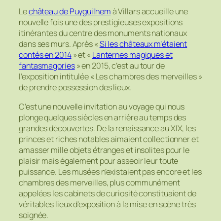
Le
château de Puyguilhem
à Villars accueille une
nouvelle fois une des prestigieuses expositions
itinérantes du centre des monuments nationaux
dans ses murs. Après «
Si les châteaux m’étaient
contés en 2014
» et «
Lanternes magiques et
fantasmagories
» en 2015, c’est au tour de
l’exposition intitulée « Les chambres des merveilles »
de prendre possession des lieux.
C’est une nouvelle invitation au voyage qui nous
plonge quelques siècles en arrière au temps des
grandes découvertes. De la renaissance au XIX, les
princes et riches notables aimaient collectionner et
amasser mille objets étranges et insolites pour le
plaisir mais également pour asseoir leur toute
puissance. Les musées n’existaient pas encore et les
chambres des merveilles, plus communément
appelées les cabinets de curiosité constituaient de
véritables lieux d’exposition à la mise en scène très
soignée.