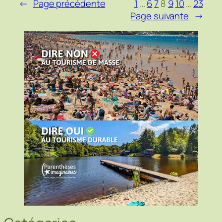
←
Page précédente
1
…
6
7
8
9
10
…
23
Page suivante
→