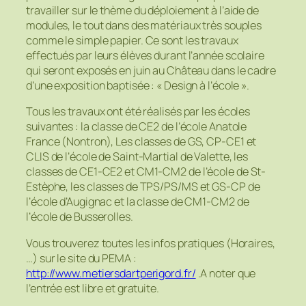
travailler sur le thème du déploiement à l’aide de
modules, le tout dans des matériaux très souples
comme le simple papier. Ce sont les travaux
effectués par leurs élèves durant l’année scolaire
qui seront exposés en juin au Château dans le cadre
d’une exposition baptisée : « Design à l’école ».
Tous les travaux ont été réalisés par les écoles
suivantes : la classe de CE2 de l’école Anatole
France (Nontron), Les classes de GS, CP-CE1 et
CLIS de l’école de Saint-Martial de Valette, les
classes de CE1-CE2 et CM1-CM2 de l’école de St-
Estèphe, les classes de TPS/PS/MS et GS-CP de
l’école d’Augignac et la classe de CM1-CM2 de
l’école de Busserolles.
Vous trouverez toutes les infos pratiques (Horaires,
…) sur le site du PEMA :
http://www.metiersdartperigord.fr/
.A noter que
l’entrée est libre et gratuite.