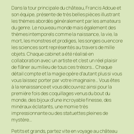
Dans la tour principale du château, Francis Adoue et
son équipe, présente de très belles pièces illustrant
les thèmes abordés généralement par les amateurs
du genre. Le nouveau monde mais également des
thèmes intemporels comme la naissance, la vie, la
mort, les monstres et prodiges, les songes ou encore
les sciences sont représentés au travers de mille
objets. Chaque cabinet a été réalisé en
collaboration avec un artiste et c’est un réel plaisir
de flâner au milieu de tous ces trésors… Chaque
détail compte et la magie opère d’autant plus si vous
vous laissez porter par votre imaginaire… Vous êtes
à la renaissance et vous découvrez ainsi pour la
première fois des coquillages venus du bout du
monde, des bijoux d’une incroyable finesse, des
minéraux éclatants, une momie très
impressionnante ou des statuettes pleines de
mystère…
Petits et grands, partez vite en voyage au château